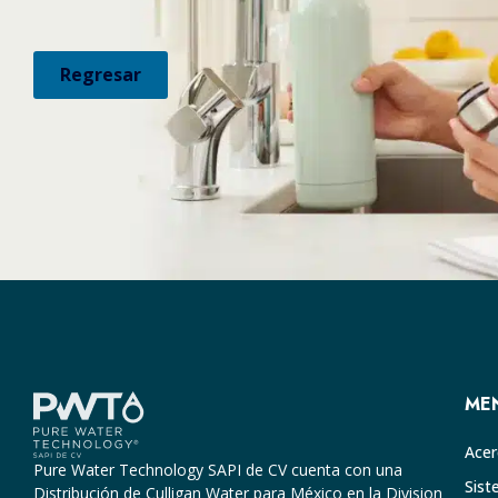
Regresar
ME
Acer
Pure Water Technology SAPI de CV cuenta con una
Sist
Distribución de Culligan Water para México en la Division