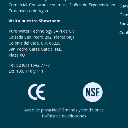
Comercial. Contamos con mas 12 años de Experiencia en
Suav
Tratamiento de Agua.
Ósmo
Visita nuestro Showroom
Sho
Pure Water Technology SAPI de C.V.
Con
Calzada San Pedro 202, Planta baja
Colonia del Valle, C.P. 66220
San Pedro Garza García, N.L.
Plaza XO
Tel. 52 (81) 1642 7777
Ext. 109, 110 y 111
Aviso de privacidad
Términos y condiciones
Política de devoluciones