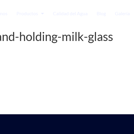
nos
Productos
Calidad del Agua
Blog
Galería
nd-holding-milk-glass