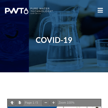
COVID-19
Page
1
/
5
Zoom
100%