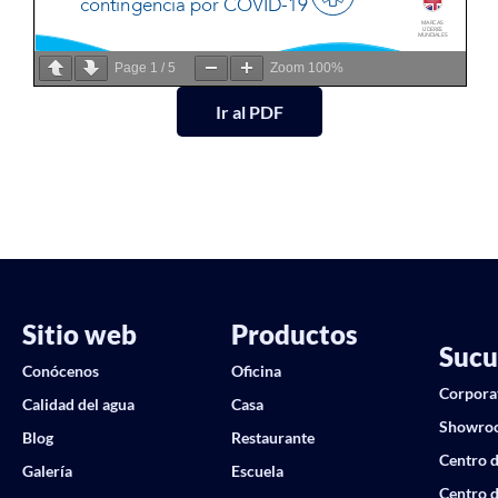
Page
1
/
5
Zoom
100%
Ir al PDF
Sitio web
Productos
Sucu
Conócenos
Oficina
Corpora
Calidad del agua
Casa
Showro
Blog
Restaurante
Centro d
Galería
Escuela
Centro d