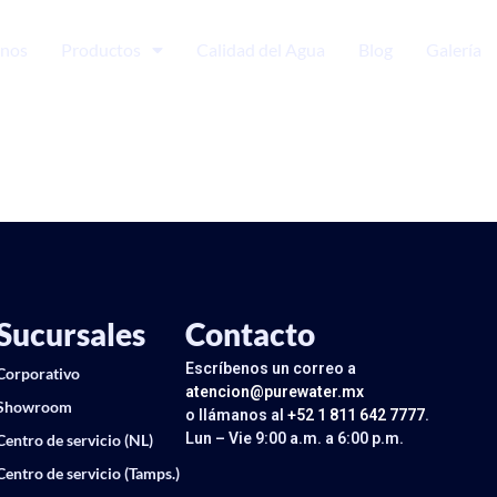
nos
Productos
Calidad del Agua
Blog
Galería
Sucursales
Contacto
Escríbenos un correo a
Corporativo
atencion@purewater.mx
Showroom
o llámanos al
+52 1 811 642 7777
.
Lun – Vie 9:00 a.m. a 6:00 p.m.
Centro de servicio (NL)
Centro de servicio (Tamps.)