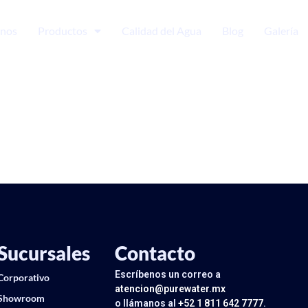
nos
Productos
Calidad del Agua
Blog
Galería
Sucursales
Contacto
Escríbenos un correo a
Corporativo
atencion@purewater.mx
Showroom
o llámanos al
+52 1 811 642 7777
.