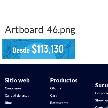
Artboard-46.png
Sitio web
Productos
Sucu
Conócenos
Oficina
Corpora
Calidad del agua
Casa
Showro
Blog
Restaurante
Centro d