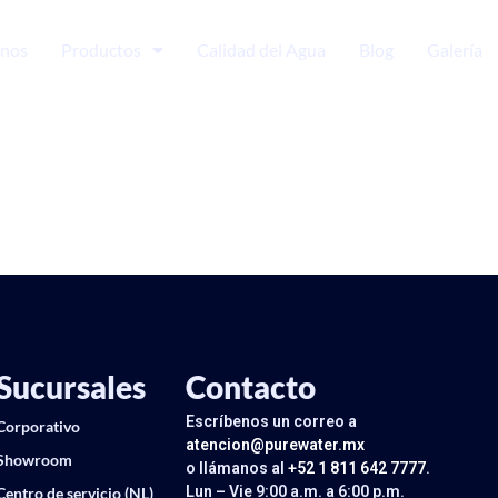
nos
Productos
Calidad del Agua
Blog
Galería
Sucursales
Contacto
Escríbenos un correo a
Corporativo
atencion@purewater.mx
Showroom
o llámanos al
+52 1 811 642 7777
.
Lun – Vie 9:00 a.m. a 6:00 p.m.
Centro de servicio (NL)