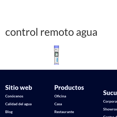
control remoto agua
Sitio web
Productos
Sucu
Conócenos
Oficina
Corpora
Calidad del agua
Casa
Showro
Blog
Restaurante
Centro d