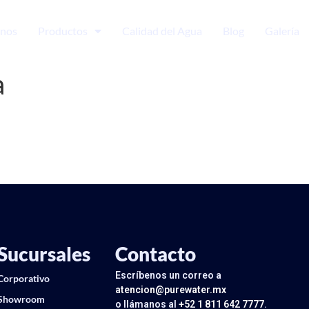
nos
Productos
Calidad del Agua
Blog
Galería
a
Sucursales
Contacto
Escríbenos un correo a
Corporativo
atencion@purewater.mx
Showroom
o llámanos al
+52 1 811 642 7777
.