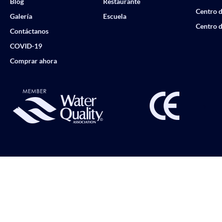
Blog
Restaurante
Centro d
Galería
Escuela
Centro d
Contáctanos
COVID-19
Comprar ahora