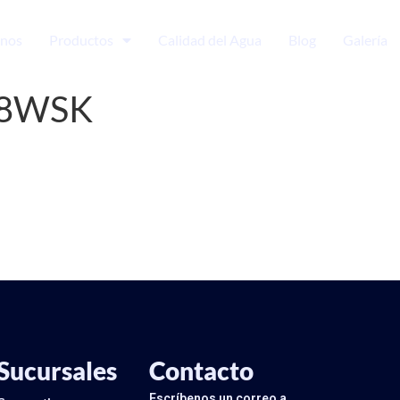
nos
Productos
Calidad del Agua
Blog
Galería
N8WSK
Sucursales
Contacto
Escríbenos un correo a