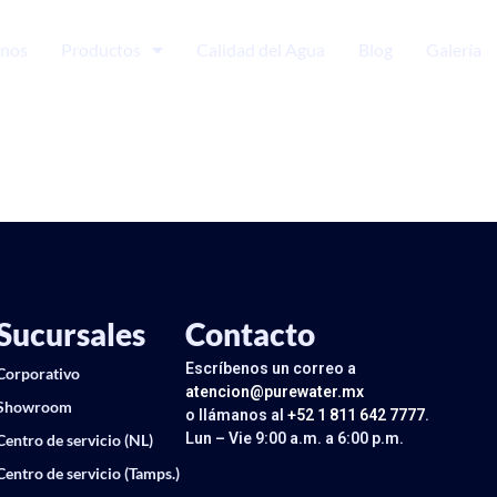
nos
Productos
Calidad del Agua
Blog
Galería
Sucursales
Contacto
Escríbenos un correo a
Corporativo
atencion@purewater.mx
Showroom
o llámanos al
+52 1 811 642 7777
.
Lun – Vie 9:00 a.m. a 6:00 p.m.
Centro de servicio (NL)
Centro de servicio (Tamps.)