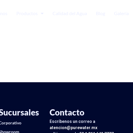
nos
Productos
Calidad del Agua
Blog
Galería
Sucursales
Contacto
Escríbenos un correo a
Corporativo
atencion@purewater.mx
Showroom