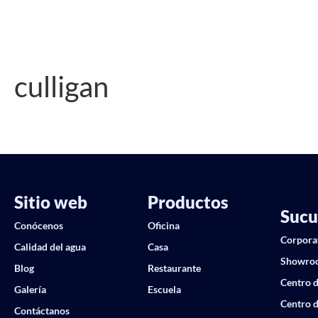
culligan
Sitio web
Productos
Sucu
Conócenos
Oficina
Corpora
Calidad del agua
Casa
Showro
Blog
Restaurante
Centro d
Galería
Escuela
Centro d
Contáctanos