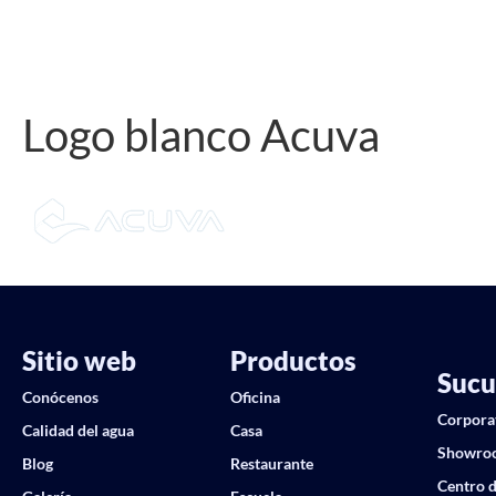
Logo blanco Acuva
Sitio web
Productos
Sucu
Conócenos
Oficina
Corpora
Calidad del agua
Casa
Showro
Blog
Restaurante
Centro d