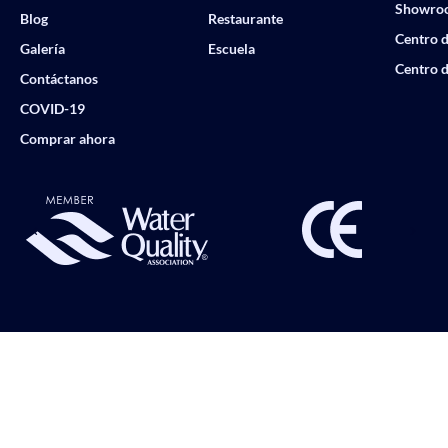
Showro
Blog
Restaurante
Centro d
Galería
Escuela
Centro d
Contáctanos
COVID-19
Comprar ahora