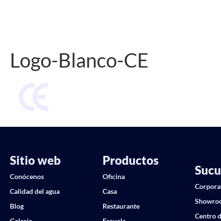
Logo-Blanco-CE
Sitio web
Productos
Sucu
Conócenos
Oficina
Corpora
Calidad del agua
Casa
Showro
Blog
Restaurante
Centro d
Galería
Escuela