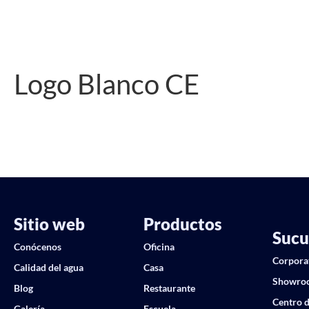
Logo Blanco CE
Sitio web
Productos
Sucu
Conócenos
Oficina
Corpora
Calidad del agua
Casa
Showro
Blog
Restaurante
Centro d
Galería
Escuela