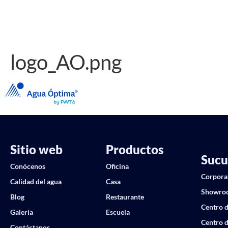
logo_AO.png
Sitio web
Productos
Sucu
Conócenos
Oficina
Corpora
Calidad del agua
Casa
Showro
Blog
Restaurante
Centro d
Galería
Escuela
Centro d
Contáctanos