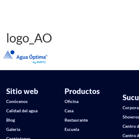
logo_AO
Sitio web
Productos
Sucu
Conócenos
Oficina
Corpora
Calidad del agua
Casa
Showro
Blog
Restaurante
Centro d
Galería
Escuela
Centro d
Contáctanos