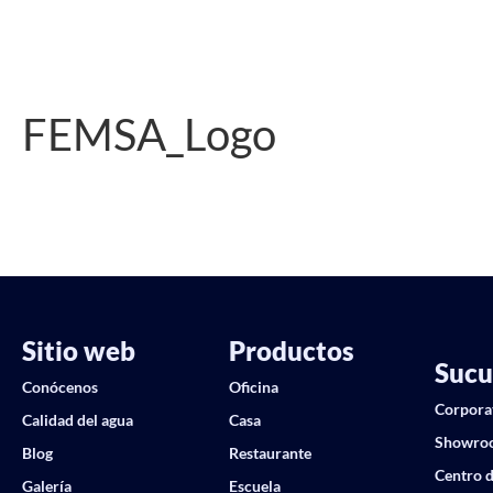
FEMSA_Logo
Sitio web
Productos
Sucu
Conócenos
Oficina
Corpora
Calidad del agua
Casa
Showro
Blog
Restaurante
Centro d
Galería
Escuela