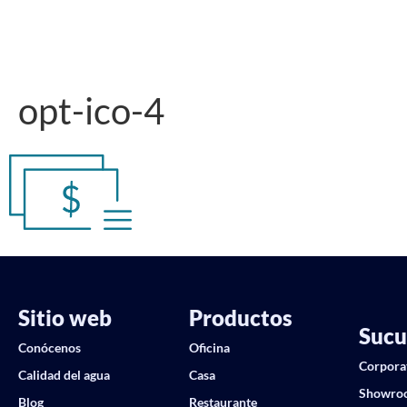
opt-ico-4
Sitio web
Productos
Sucu
Conócenos
Oficina
Corpora
Calidad del agua
Casa
Showro
Blog
Restaurante