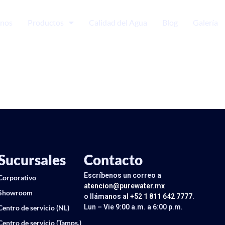
nos
Productos
Calidad del Agua
Blog
Galería
Sucursales
Contacto
Escríbenos un correo a
Corporativo
atencion@purewater.mx
Showroom
o llámanos al
+52 1 811 642 7777
.
Lun – Vie 9:00 a.m. a 6:00 p.m.
Centro de servicio (NL)
Centro de servicio (Tamps.)