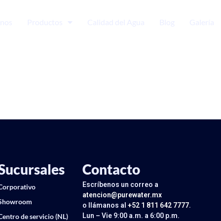
nos
Productos
Calidad del Agua
Blog
Galería
Sucursales
Contacto
Escríbenos un correo a
Corporativo
atencion@purewater.mx
Showroom
o llámanos al
+52 1 811 642 7777
.
Lun – Vie 9:00 a.m. a 6:00 p.m.
Centro de servicio (NL)