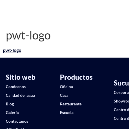
pwt-logo
pwt-logo
Sitio web
Productos
Sucu
Conócenos
Oficina
Corpora
Calidad del agua
Casa
Showro
Blog
Restaurante
Centro d
Galería
Escuela
Centro d
Contáctanos