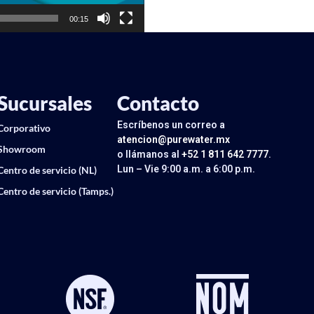
00:15
Sucursales
Contacto
Escríbenos un correo a
Corporativo
atencion@purewater.mx
Showroom
o llámanos al
+52 1 811 642 7777
.
Lun – Vie 9:00 a.m. a 6:00 p.m.
Centro de servicio (NL)
Centro de servicio (Tamps.)