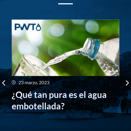
23 marzo, 2023
B
¿Qué tan pura es el agua
p
embotellada?