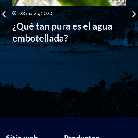
23 marzo, 2023
B
¿Qué tan pura es el agua
p
embotellada?
Sitio web
Productos