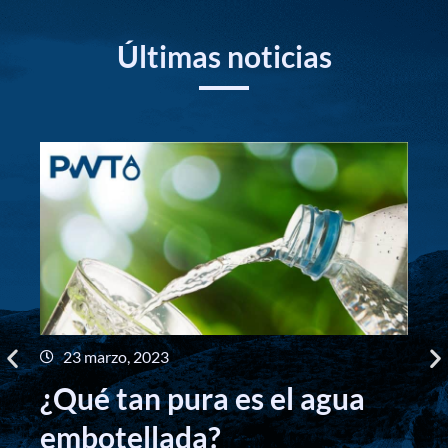
Últimas noticias
23 marzo, 2023
B
¿Qué tan pura es el agua
p
embotellada?