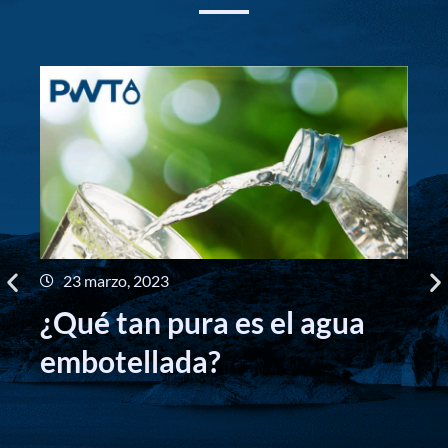
23 marzo, 2023
B
¿Qué tan pura es el agua
p
embotellada?