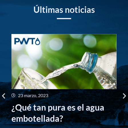
Últimas noticias
23 marzo, 2023
B
¿Qué tan pura es el agua
p
embotellada?